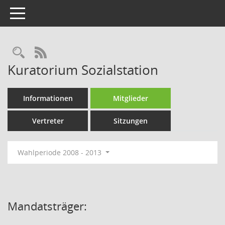
Toggle navigation
Rechercheauswahl
RSS-Feed
Kuratorium Sozialstation
Informationen
Mitglieder
Vertreter
Sitzungen
Wahlperiode 2008 - 2013
Mandatsträger: