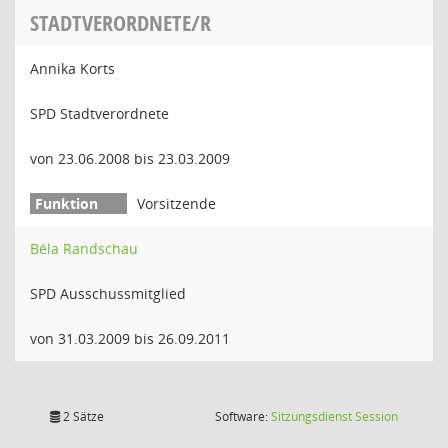
STADTVERORDNETE/R
Annika Korts
SPD Stadtverordnete
von 23.06.2008 bis 23.03.2009
Vorsitzende
Béla Randschau
SPD Ausschussmitglied
von 31.03.2009 bis 26.09.2011
(Wird in
2 Sätze
Software:
Sitzungsdienst
Session