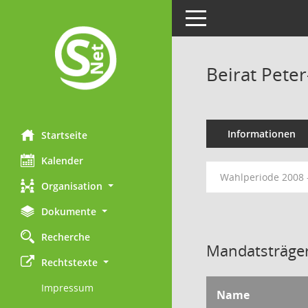
Toggle navigation
Beirat Pete
Informationen
Startseite
Kalender
Wahlperiode 2008 
Organisation
Dokumente
Recherche
Mandatsträger
Rechtstexte
Impressum
Name