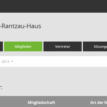
r-Rantzau-Haus
Mitglieder
Vertreter
Sitzung
- 2013
:
Mitgliedschaft
Art der 