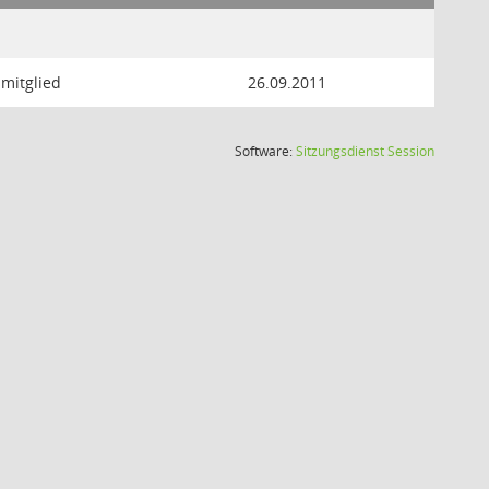
mitglied
26.09.2011
(Wird in
Software:
Sitzungsdienst
Session