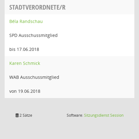
STADTVERORDNETE/R
Béla Randschau
SPD Ausschussmitglied
bis 17.06.2018
Karen Schmick
WAB Ausschussmitglied
von 19.06.2018
(Wird in
2 Sätze
Software:
Sitzungsdienst
Session