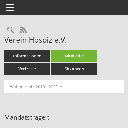
Toggle navigation
Rechercheauswahl
RSS-Feed
Verein Hospiz e.V.
Informationen
Mitglieder
Vertreter
Sitzungen
Wahlperiode 2018 - 2023
Mandatsträger: