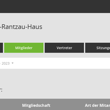
r-Rantzau-Haus
Mitglieder
Vertreter
Sitzung
- 2023
:
Mitgliedschaft
Art der Mita