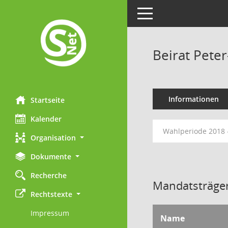
Toggle navigation
Beirat Pete
Informationen
Startseite
Kalender
Wahlperiode 2018 
Organisation
Dokumente
Recherche
Mandatsträger
Rechtstexte
Impressum
Name