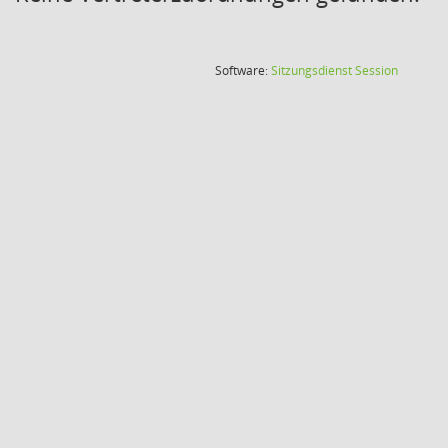
(Wird in
Software:
Sitzungsdienst
Session