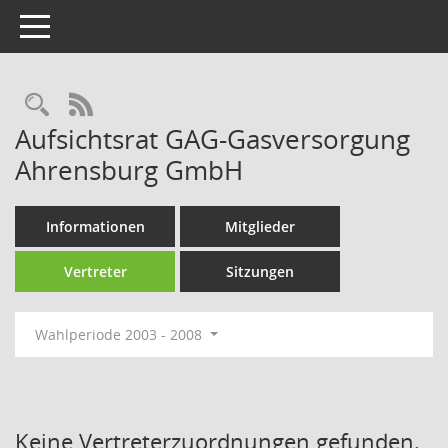
Toggle navigation
Rechercheauswahl
RSS-Feed
Aufsichtsrat GAG-Gasversorgung
Ahrensburg GmbH
Informationen
Mitglieder
Vertreter
Sitzungen
Wahlperiode 2003 - 2008
Keine Vertreterzuordnungen gefunden.