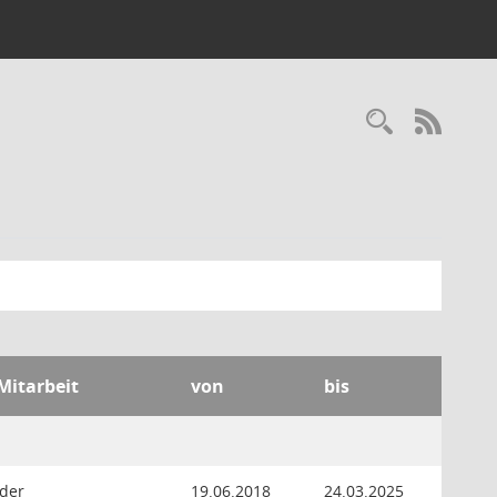
Recherc
RSS-
 Mitarbeit
von
bis
nder
19.06.2018
24.03.2025