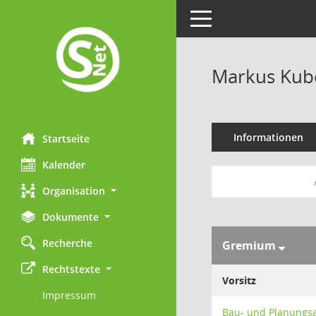
Toggle navigation
Markus Kub
Informationen
Startseite
Kalender
Organisation
Dokumente
Recherche
Gremium
Rechtstexte
Vorsitz
Impressum
Bau- und Planungs