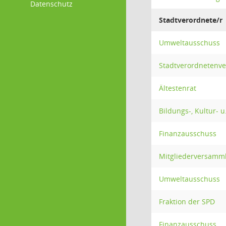
Datenschutz
Stadtverordnete/r
Umweltausschuss
Stadtverordnetenv
Ältestenrat
Bildungs-, Kultur- 
Finanzausschuss
Mitgliederversamm
Umweltausschuss
Fraktion der SPD
Finanzausschuss