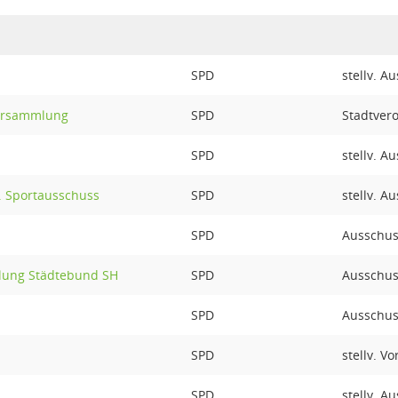
SPD
stellv. A
ersammlung
SPD
Stadtver
SPD
stellv. A
u. Sportausschuss
SPD
stellv. A
SPD
Ausschus
lung Städtebund SH
SPD
Ausschus
SPD
Ausschus
SPD
stellv. V
SPD
stellv. A