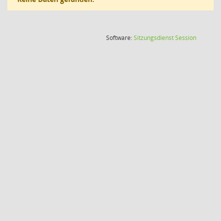
(Wird in
Software:
Sitzungsdienst
Session