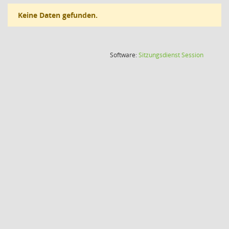
Keine Daten gefunden.
(Wird in
Software:
Sitzungsdienst
Session