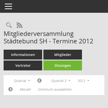
Toggle navigation
Rechercheauswahl
RSS-Feed
Mitgliederversammlung
Städtebund SH - Termine 2012
Informationen
Mitglieder
Vertreter
Sitzungen
Quartal
Quartal 2
2012
Aktuell
Gremium auswählen