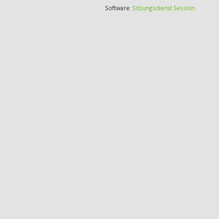
(Wird in
Software:
Sitzungsdienst
Session