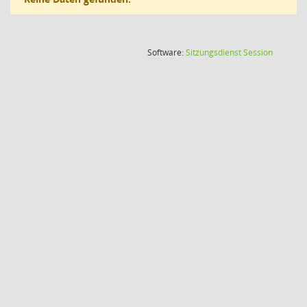
(Wird in
Software:
Sitzungsdienst
Session