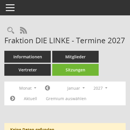
Toggle navigation
Rechercheauswahl
RSS-Feed
Fraktion DIE LINKE - Termine 2027
Informationen
Mitglieder
Vertreter
Sitzungen
Monat
Januar
2027
Aktuell
Gremium auswählen
Keine Daten gefunden.