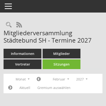
Toggle navigation
Rechercheauswahl
RSS-Feed
Mitgliederversammlung
Städtebund SH - Termine 2027
Informationen
Mitglieder
Vertreter
Sitzungen
Monat
Februar
2027
Aktuell
Gremium auswählen