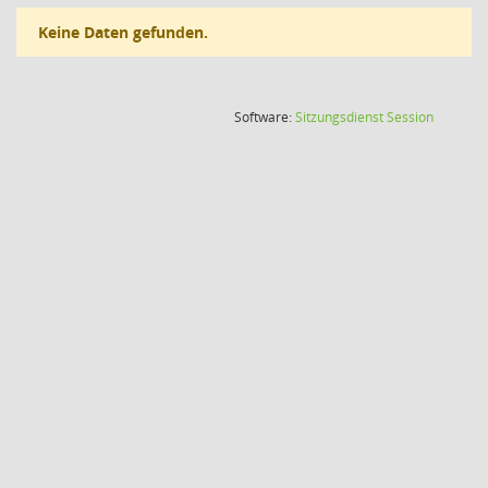
Keine Daten gefunden.
(Wird in
Software:
Sitzungsdienst
Session