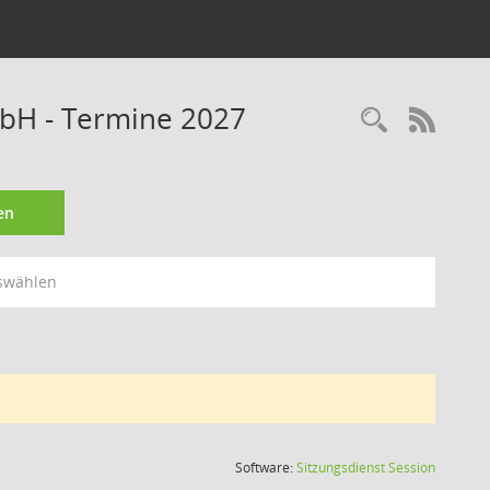
bH - Termine 2027
Recherc
RSS-
en
swählen
(Wird in
Software:
Sitzungsdienst
Session