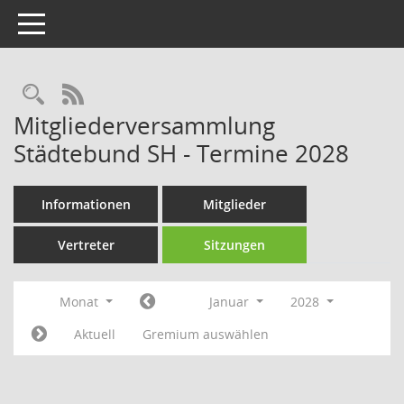
Toggle navigation
Rechercheauswahl
RSS-Feed
Mitgliederversammlung
Städtebund SH - Termine 2028
Informationen
Mitglieder
Vertreter
Sitzungen
Monat
Januar
2028
Aktuell
Gremium auswählen