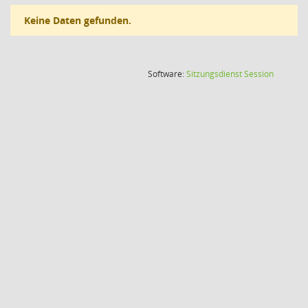
Keine Daten gefunden.
(Wird in
Software:
Sitzungsdienst
Session