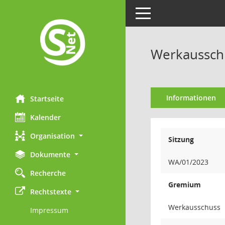
Toggle navigation
Werkausschu
Informationen
Startseite
Kalender
Organisation
Sitzung
Dokumente
WA/01/2023
Recherche
Gremium
Rechtstexte
Werkausschuss
Impressum