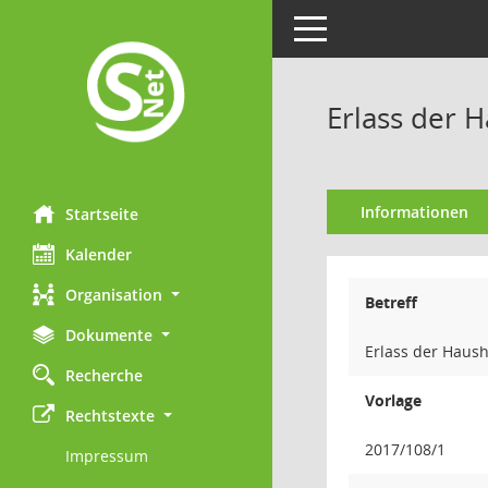
Toggle navigation
Erlass der 
Informationen
Startseite
Kalender
Organisation
Betreff
Dokumente
Erlass der Haush
Recherche
Vorlage
Rechtstexte
2017/108/1
Impressum