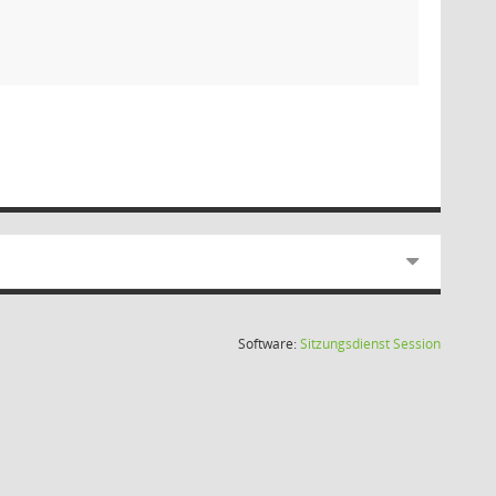
(Wird in
Software:
Sitzungsdienst
Session