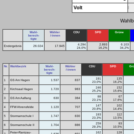
Volt
Wahlb
Wahl-
Wähler
CDU
SPD
Grüne
berech-
/-innen
tigte
4.294
2.893
6.103
Endergebnis
26.024
17.945
24,0%
16,2%
34,2%
Nr.
Wahlbezirk
Wahl-
Wähler
CDU
SPD
Gr
berech-
/-innen
tigte
191
135
1
GS Am Hagen
1.537
837
23,0%
16,2%
246
152
2
Kirchsaal Hagen
1.720
983
25,2%
15,6%
88
67
3
GS Am Aalfang
630
384
23,1%
17,6%
147
102
4
FFW Ahrensfelde
1.120
707
20,8%
14,4%
193
112
5
Stormarnschule I
1.747
830
23,3%
13,5%
259
93
6
Stormarnschule II
1.704
886
29,3%
10,5%
Peter-Rantzau-
162
128
7
1.636
691