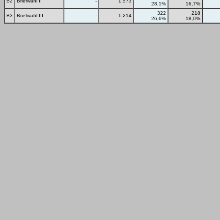
B2
Briefwahl II
-
1.573
28,1%
16,7%
322
218
B3
Briefwahl III
-
1.214
26,6%
18,0%