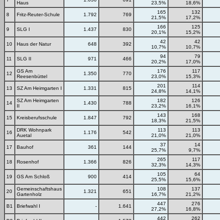
Haus
23,5%
18,6%
165
132
8
Fritz-Reuter-Schule
1.792
769
21,5%
17,2%
166
125
9
SLG I
1.437
830
20,1%
15,2%
42
42
10
Haus der Natur
648
392
10,7%
10,7%
94
79
11
SLG II
971
466
20,2%
17,0%
GS Am
176
117
12
1.350
770
Reesenbüttel
23,0%
15,3%
201
114
13
SZ Am Heimgarten I
1.331
815
24,8%
14,1%
SZ Am Heimgarten
182
126
14
1.430
788
II
23,2%
16,1%
143
168
15
Kreisberufsschule
1.847
792
18,3%
21,5%
DRK Wohnpark
113
113
16
1.176
542
Auetal
21,0%
21,0%
37
14
17
Bauhof
361
144
25,7%
9,7%
265
117
18
Rosenhof
1.366
826
32,3%
14,3%
105
64
19
GS Am Schloß
900
414
25,5%
15,6%
Gemeinschaftshaus
108
137
20
1.321
651
Gartenholz
16,7%
21,2%
447
276
B1
Briefwahl I
-
1.641
27,2%
16,8%
442
262