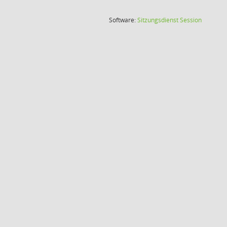
(Wird in
Software:
Sitzungsdienst
Session