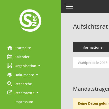
Toggle navigation
Aufsichtsr
Informationen
Startseite
Kalender
Wahlperiode 2013 
Organisation
Dokumente
Recherche
Mandatsträger
Rechtstexte
Impressum
Keine Daten gefun