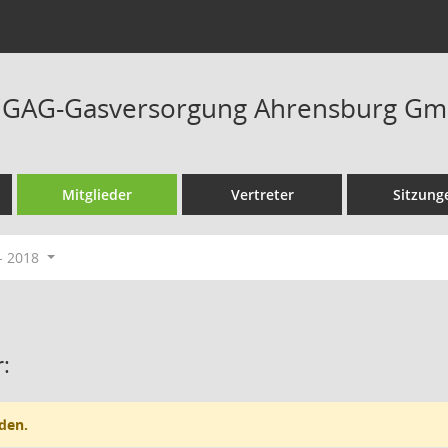
at GAG-Gasversorgung Ahrensburg G
Mitglieder
Vertreter
Sitzung
- 2018
:
den.