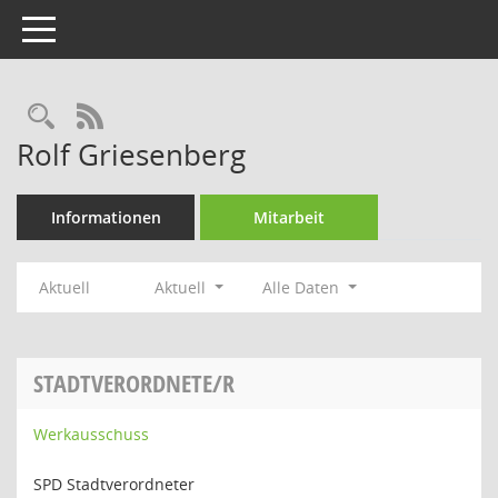
Toggle navigation
Rechercheauswahl
RSS-Feed
Rolf Griesenberg
Informationen
Mitarbeit
Aktuell
Aktuell
Alle Daten
STADTVERORDNETE/R
Werkausschuss
SPD Stadtverordneter