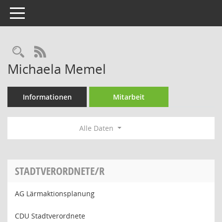
Toggle navigation
Rechercheauswahl
RSS-Feed
Michaela Memel
Informationen
Mitarbeit
Alle Daten
STADTVERORDNETE/R
AG Lärmaktionsplanung
CDU Stadtverordnete