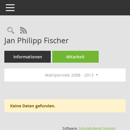
Toggle navigation
Rechercheauswahl
RSS-Feed
Jan Philipp Fischer
Informationen
Mitarbeit
Wahlperiode 2008 - 2013
Keine Daten gefunden.
(Wird in
Software:
Sitzungsdienst
Session