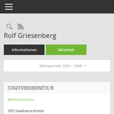
Toggle navigation
Rechercheauswahl
RSS-Feed
Rolf Griesenberg
Informationen
Mitarbeit
Wahlperiode 2003 - 2008
STADTVERORDNETE/R
Werkausschuss
SPD Stadtverordneter