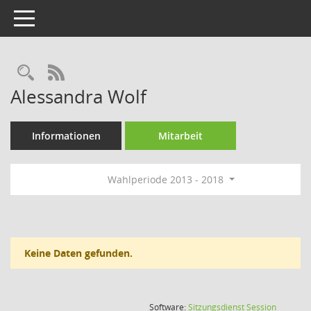
Toggle navigation
Rechercheauswahl
RSS-Feed
Alessandra Wolf
Informationen
Mitarbeit
Wahlperiode 2013 - 2018
Keine Daten gefunden.
(Wird in
Software:
Sitzungsdienst
Session