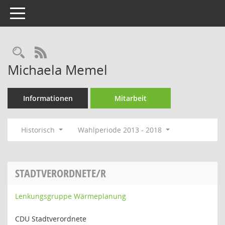
Toggle navigation
Rechercheauswahl
RSS-Feed
Michaela Memel
Informationen
Mitarbeit
Historisch
Wahlperiode 2013 - 2018
STADTVERORDNETE/R
Lenkungsgruppe Wärmeplanung
CDU Stadtverordnete