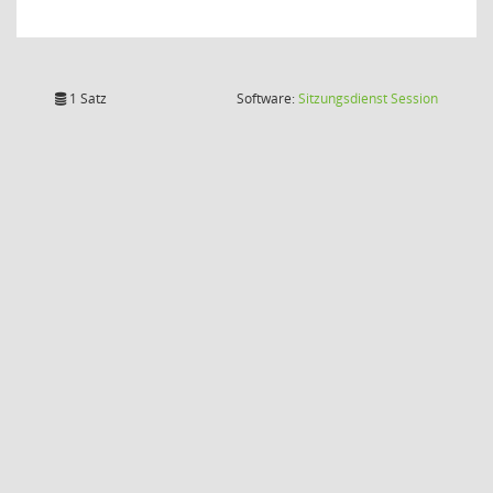
(Wird in
1 Satz
Software:
Sitzungsdienst
Session