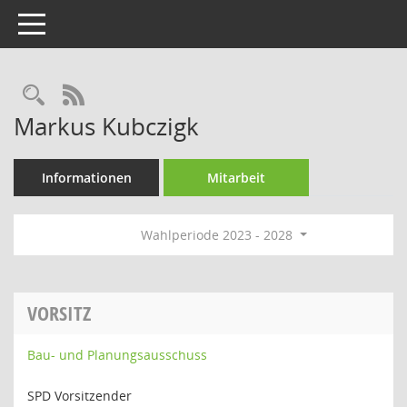
Toggle navigation
Rechercheauswahl
RSS-Feed
Markus Kubczigk
Informationen
Mitarbeit
Wahlperiode 2023 - 2028
VORSITZ
Bau- und Planungsausschuss
SPD Vorsitzender