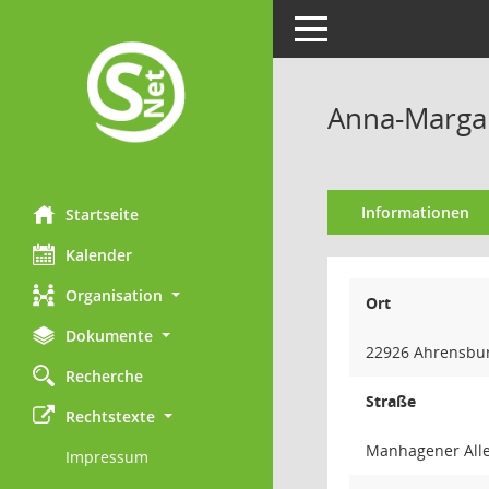
Toggle navigation
Anna-Margar
Informationen
Startseite
Kalender
Organisation
Ort
Dokumente
22926 Ahrensbu
Recherche
Straße
Rechtstexte
Manhagener Alle
Impressum