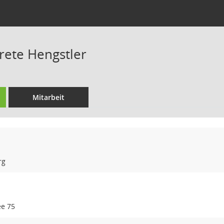
ete Hengstler
Mitarbeit
rg
e 75