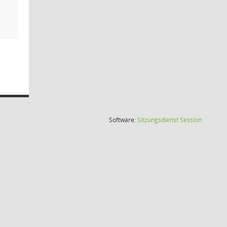
(Wird in
Software:
Sitzungsdienst
Session