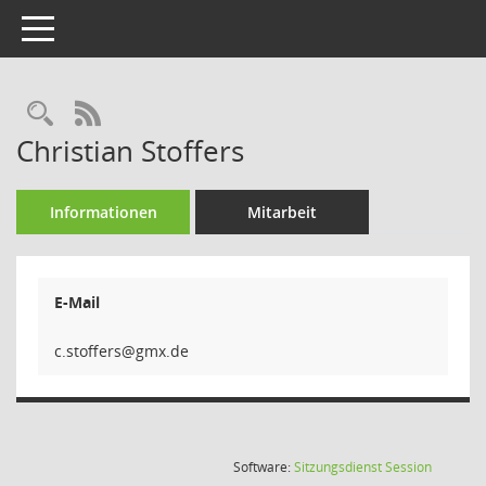
Toggle navigation
Rechercheauswahl
RSS-Feed
Christian Stoffers
Informationen
Mitarbeit
E-Mail
sreff
(Wird in
Software:
Sitzungsdienst
Session