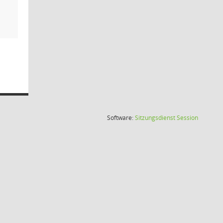
(Wird in
Software:
Sitzungsdienst
Session