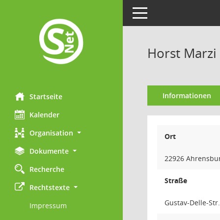
Toggle navigation
Horst Marzi
Informationen
Startseite
Kalender
Organisation
Ort
Dokumente
22926 Ahrensbu
Recherche
Straße
Rechtstexte
Gustav-Delle-Str
Impressum