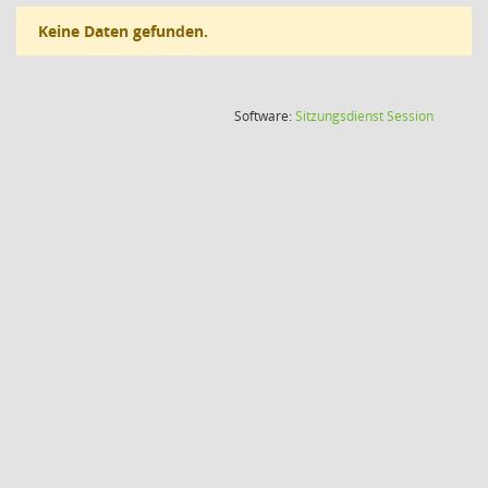
Keine Daten gefunden.
(Wird in
Software:
Sitzungsdienst
Session