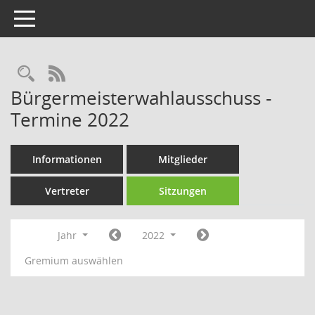
Toggle navigation
Rechercheauswahl
RSS-Feed
Bürgermeisterwahlausschuss -
Termine 2022
Informationen
Mitglieder
Vertreter
Sitzungen
Jahr
2022
Gremium auswählen