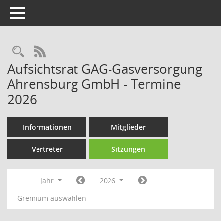
Toggle navigation
Rechercheauswahl
RSS-Feed
Aufsichtsrat GAG-Gasversorgung
Ahrensburg GmbH - Termine
2026
Informationen
Mitglieder
Vertreter
Sitzungen
Jahr
2026
Gremium auswählen