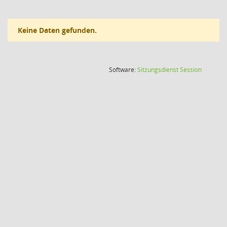
Keine Daten gefunden.
(Wird in
Software:
Sitzungsdienst
Session