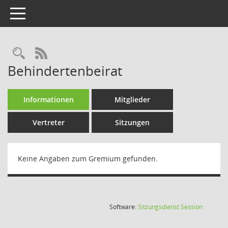
Toggle navigation
Rechercheauswahl
RSS-Feed
Behindertenbeirat
Informationen
Mitglieder
Vertreter
Sitzungen
Keine Angaben zum Gremium gefunden.
(Wird in
Software:
Sitzungsdienst
Session