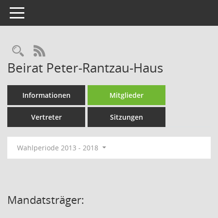
Toggle navigation
Rechercheauswahl
RSS-Feed
Beirat Peter-Rantzau-Haus
Informationen
Mitglieder
Vertreter
Sitzungen
Wahlperiode 2013 - 2018
Mandatsträger: