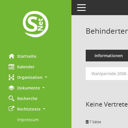
Toggle navigation
Behinderten
Informationen
Startseite
Kalender
Wahlperiode 2008 
Organisation
Dokumente
Recherche
Keine Vertret
Rechtstexte
Impressum
7 Sätze