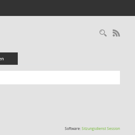
Recherc
RSS-
en
(Wird in
Software:
Sitzungsdienst
Session