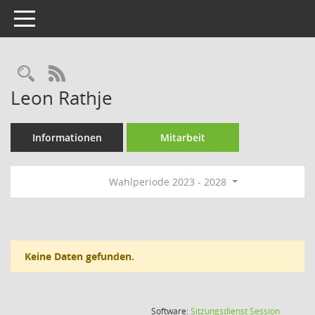
Toggle navigation
Rechercheauswahl
RSS-Feed
Leon Rathje
Informationen
Mitarbeit
Wahlperiode 2023 - 2028
Keine Daten gefunden.
(Wird in
Software:
Sitzungsdienst
Session