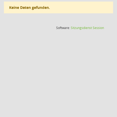
Keine Daten gefunden.
(Wird in
Software:
Sitzungsdienst
Session