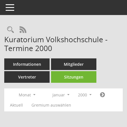
Toggle navigation
Rechercheauswahl
RSS-Feed
Kuratorium Volkshochschule -
Termine 2000
Informationen
Mitglieder
Vertreter
Sitzungen
Monat
Januar
2000
Aktuell
Gremium auswählen