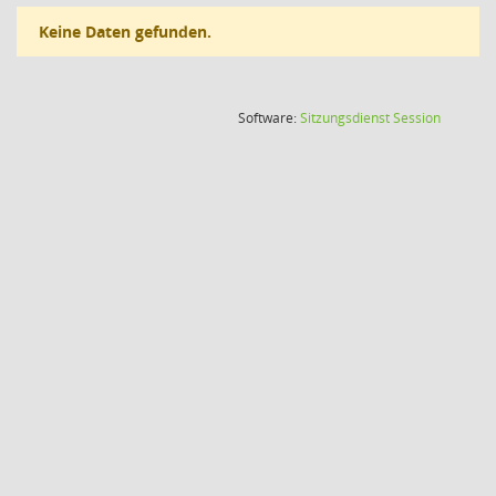
Keine Daten gefunden.
(Wird in
Software:
Sitzungsdienst
Session