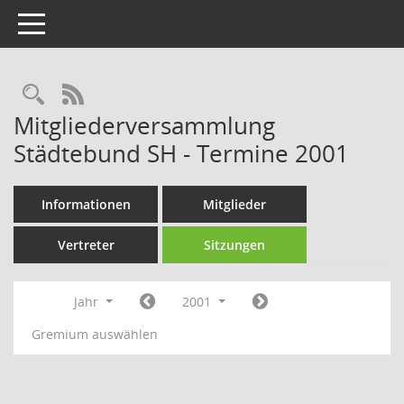
Toggle navigation
Rechercheauswahl
RSS-Feed
Mitgliederversammlung
Städtebund SH - Termine 2001
Informationen
Mitglieder
Vertreter
Sitzungen
Jahr
2001
Gremium auswählen