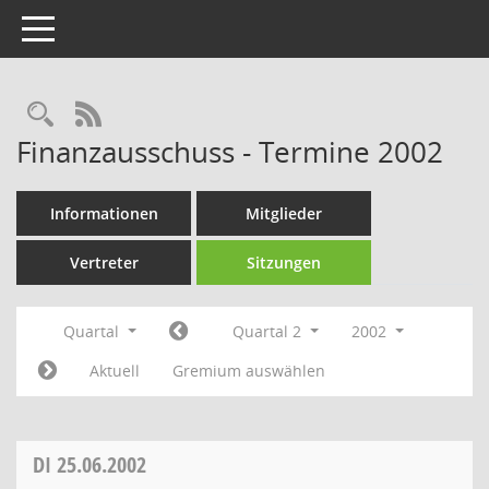
Toggle navigation
Rechercheauswahl
RSS-Feed
Finanzausschuss - Termine 2002
Informationen
Mitglieder
Vertreter
Sitzungen
Quartal
Quartal 2
2002
Aktuell
Gremium auswählen
DI
25.06.2002