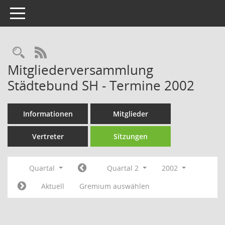
Toggle navigation
Rechercheauswahl
RSS-Feed
Mitgliederversammlung
Städtebund SH - Termine 2002
Informationen
Mitglieder
Vertreter
Sitzungen
Quartal
Quartal 2
2002
Aktuell
Gremium auswählen