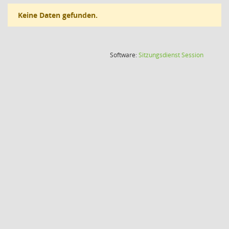
Keine Daten gefunden.
(Wird in
Software:
Sitzungsdienst
Session