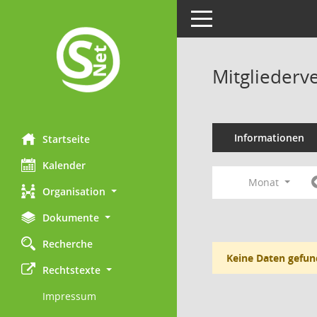
Toggle navigation
Mitgliederv
Informationen
Startseite
Kalender
Monat
Organisation
Dokumente
Recherche
Keine Daten gefun
Rechtstexte
Impressum