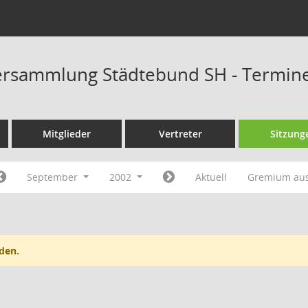
ersammlung Städtebund SH - Termin
Mitglieder
Vertreter
Sitzung
September
2002
Aktuell
Gremium au
den.