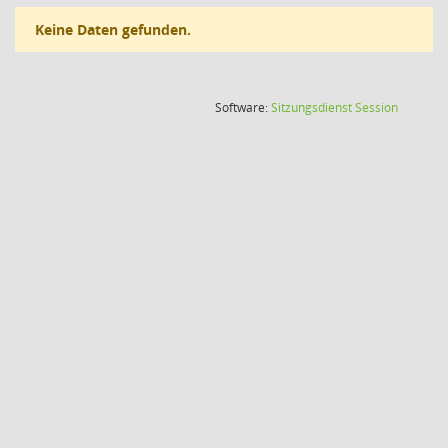
Keine Daten gefunden.
(Wird in
Software:
Sitzungsdienst
Session