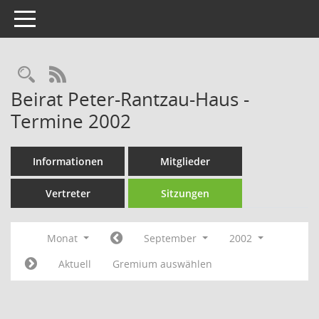
Toggle navigation
Rechercheauswahl
RSS-Feed
Beirat Peter-Rantzau-Haus -
Termine 2002
Informationen
Mitglieder
Vertreter
Sitzungen
Monat
September
2002
Aktuell
Gremium auswählen