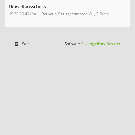
Umweltausschuss
19:30-20:40 Uhr
Rathaus, Sitzungszimmer 601, 6. Stock
(Wird in
1 Satz
Software:
Sitzungsdienst
Session