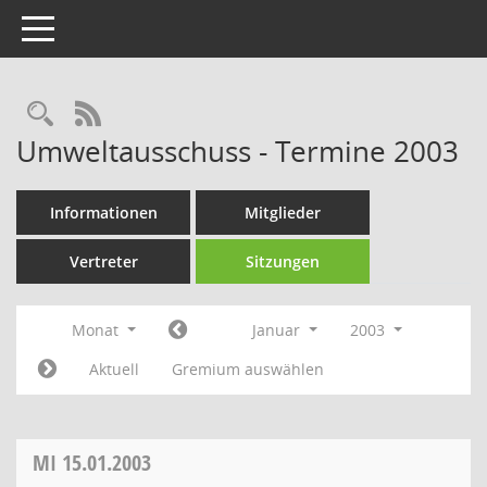
Toggle navigation
Rechercheauswahl
RSS-Feed
Umweltausschuss - Termine 2003
Informationen
Mitglieder
Vertreter
Sitzungen
Monat
Januar
2003
Aktuell
Gremium auswählen
MI
15.01.2003