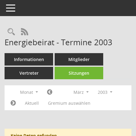
Toggle navigation
Rechercheauswahl
RSS-Feed
Energiebeirat - Termine 2003
Informationen
Mitglieder
Vertreter
Sitzungen
Monat
März
2003
Aktuell
Gremium auswählen
Keine Daten gefunden.