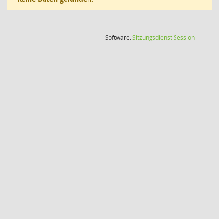
(Wird in
Software:
Sitzungsdienst
Session