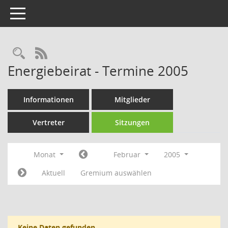
Toggle navigation
Rechercheauswahl
RSS-Feed
Energiebeirat - Termine 2005
Informationen
Mitglieder
Vertreter
Sitzungen
Monat
Februar
2005
Aktuell
Gremium auswählen
Keine Daten gefunden.