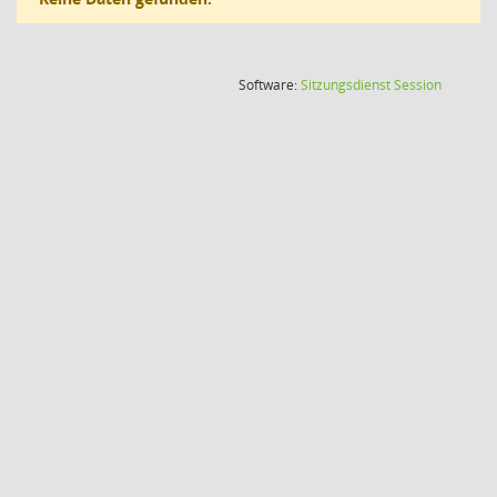
(Wird in
Software:
Sitzungsdienst
Session