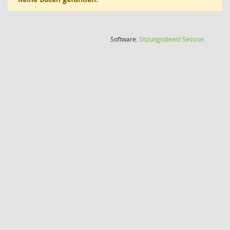
(Wird in
Software:
Sitzungsdienst
Session