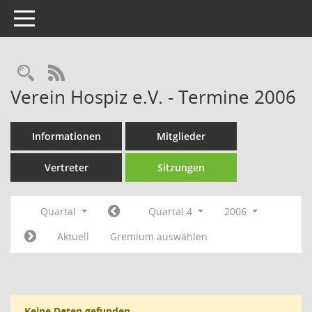
Toggle navigation
Rechercheauswahl
RSS-Feed
Verein Hospiz e.V. - Termine 2006
Informationen
Mitglieder
Vertreter
Sitzungen
Quartal
Quartal 4
2006
Aktuell
Gremium auswählen
Keine Daten gefunden.