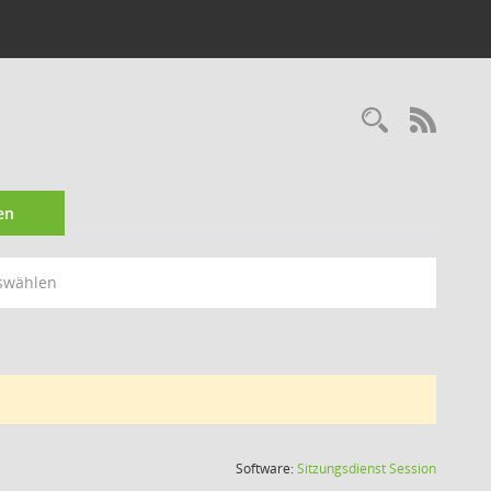
Recherc
RSS-
en
swählen
(Wird in
Software:
Sitzungsdienst
Session