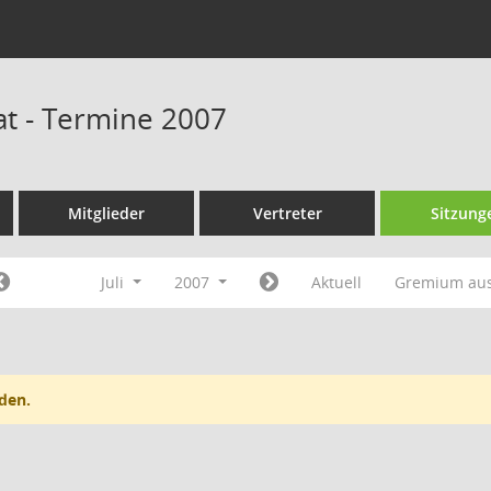
at - Termine 2007
Mitglieder
Vertreter
Sitzung
Juli
2007
Aktuell
Gremium au
den.