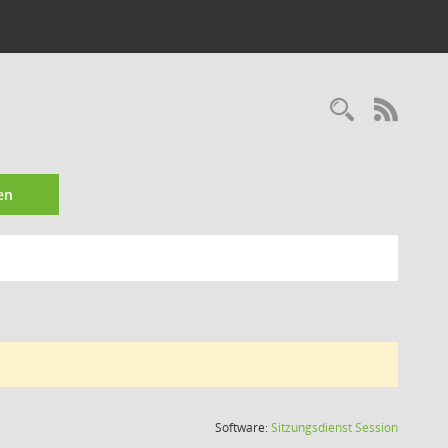
Recherc
RSS-
en
(Wird in
Software:
Sitzungsdienst
Session