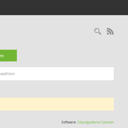
Recherc
RSS-
en
swählen
(Wird in
Software:
Sitzungsdienst
Session