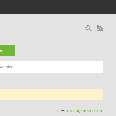
Recherc
RSS-
en
swählen
(Wird in
Software:
Sitzungsdienst
Session