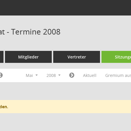
at - Termine 2008
Mitglieder
Vertreter
Sitzung
Mai
2008
Aktuell
Gremium au
den.