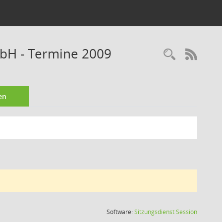
bH - Termine 2009
Recherc
RSS-
en
(Wird in
Software:
Sitzungsdienst
Session