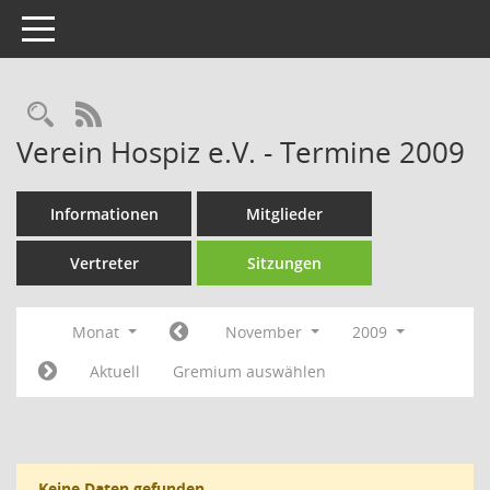
Toggle navigation
Rechercheauswahl
RSS-Feed
Verein Hospiz e.V. - Termine 2009
Informationen
Mitglieder
Vertreter
Sitzungen
Monat
November
2009
Aktuell
Gremium auswählen
Keine Daten gefunden.