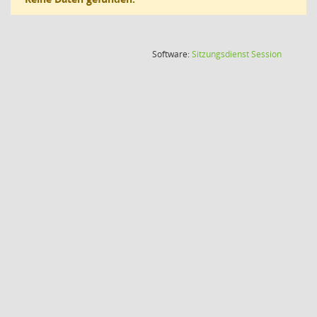
(Wird in
Software:
Sitzungsdienst
Session