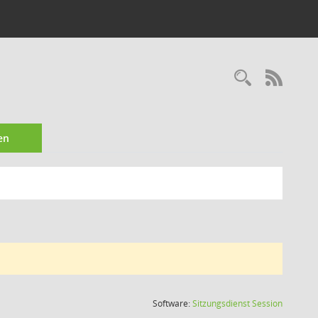
Recherc
RSS-
en
(Wird in
Software:
Sitzungsdienst
Session