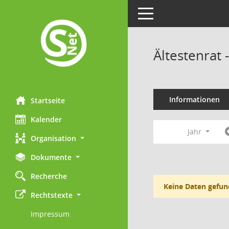
Toggle navigation
Ältestenrat
Informationen
Startseite
Kalender
Jahr
Organisation
Dokumente
Recherche
Keine Daten gefun
Rechtstexte
Impressum